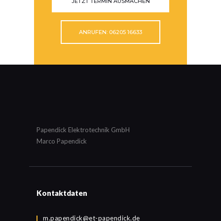
JETZT TERMIN AUSMACHEN
ANRUFEN: 06205 16633
Papendick Elektrotechnik GmbH
Marco Papendick
Kontaktdaten
m.papendick@et-papendick.de