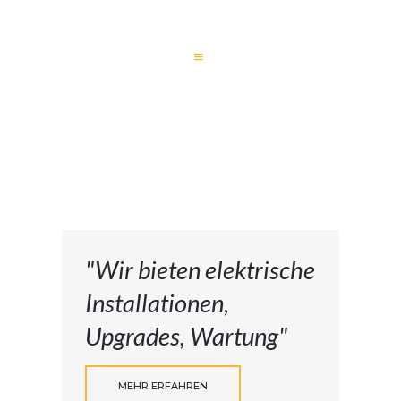
HOME
AKTUELLES
LEISTUNGEN
HAUS- UND
GEBÄUDE
DIGITALE
GEBÄUDETECHNIK
"Wir bieten elektrische
KONTAKT
Installationen,
Upgrades, Wartung"
MEHR ERFAHREN