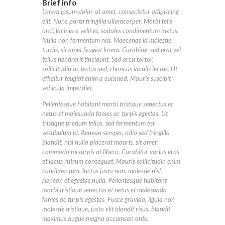
Brief info
Lorem ipsum dolor sit amet, consectetur adipiscing
elit. Nunc porta fringilla ullamcorper. Morbi felis
orci, lacinia a velit et, sodales condimentum metus.
Nulla non fermentum nisl. Maecenas id molestie
turpis, sit amet feugiat lorem. Curabitur sed erat vel
tellus hendrerit tincidunt. Sed arcu tortor,
sollicitudin ac lectus sed, rhoncus iaculis lectus. Ut
efficitur feugiat enim a euismod. Mauris suscipit
vehicula imperdiet.
Pellentesque habitant morbi tristique senectus et
netus et malesuada fames ac turpis egestas. Ut
tristique pretium tellus, sed fermentum est
vestibulum id. Aenean semper, odio sed fringilla
blandit, nisl nulla placerat mauris, sit amet
commodo mi turpis at libero. Curabitur varius eros
et lacus rutrum consequat. Mauris sollicitudin enim
condimentum, luctus justo non, molestie nisl.
Aenean et egestas nulla. Pellentesque habitant
morbi tristique senectus et netus et malesuada
fames ac turpis egestas. Fusce gravida, ligula non
molestie tristique, justo elit blandit risus, blandit
maximus augue magna accumsan ante.