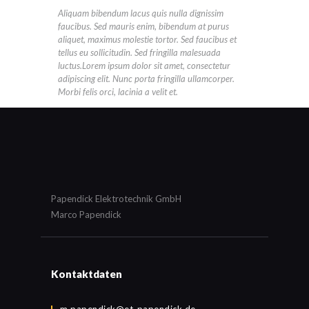
Aliquam bibendum lacus quis nulla dignissim
faucibus. Sed mauris enim, bibendum at purus
aliquet, maximus molestie tortor. Sed faucibus et
tellus eu sollicitudin. Sed fringilla malesuada
luctus.Lorem ipsum dolor sit amet, consectetur
adipiscing elit. Nunc porta fringilla ullamcorper.
Morbi felis orci, lacinia a velit et.
Papendick Elektrotechnik GmbH
Marco Papendick
Kontaktdaten